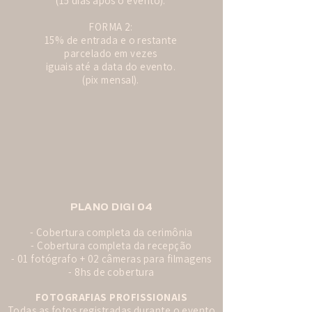
(15 dias após o evento).
FORMA 2:
15% de entrada e o restante
parcelado em vezes
iguais até a data do evento.
(pix mensal).
PLANO DIGI 04
- Cobertura completa da cerimônia
- Cobertura completa da recepção
- 01 fotógrafo + 02 câmeras para filmagens
- 8hs de cobertura
FOTOGRAFIAS PROFISSIONAIS
Todas as fotos registradas durante o evento