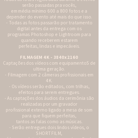
serão passadas pra vocês,
em média mínimo 600 a 800 fotos e a
depender do evento até mais do que isso.
- Todas as fotos passarão por tratamento
digital antes da entrega com os
programas Photoshop e Lightroom para
quando receberem estarem
perfeitas, lindas e impecáveis.
FILMAGEM 4K - 3840x2160
Captações dos vídeos com equipamentoS de
ultima geração.
- Filmagem com 2 câmeras profissionais em
4K.
- Os vídeos serão editados, com trilhas,
efeitos para serem entregues.
- As captações dos áudios da cerimônia são
realizadas por um gravador
profissional externo ligado a mesa de som
para que fiquem perfeitas,
tantos as falas como as músicas.
- Serão entregues dois lindos vídeos, o
SHORTFILM,