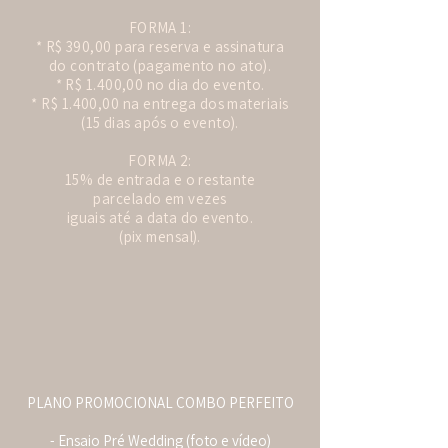
FORMA 1:
* R$ 390,00 para reserva e assinatura
do contrato (pagamento no ato).
* R$ 1.400,00 no dia do evento.
* R$ 1.400,00 na entrega dos materiais
(15 dias após o evento).
FORMA 2:
15% de entrada e o restante
parcelado em vezes
iguais até a data do evento.
(pix mensal).
PLANO PROMOCIONAL COMBO PERFEITO
- Ensaio Pré Wedding (foto e vídeo)