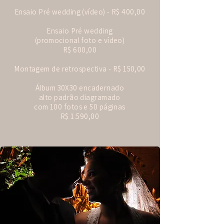
Ensaio Pré wedding (vídeo) - R$ 400,00
Ensaio Pré wedding
(promocional foto e vídeo)
R$ 600,00
Montagem de retrospectiva - R$ 150,00
​Álbum 30X30 encadernado
alto padrão diagramado
com 100 fotos e 50 páginas
R$ 1.590,00