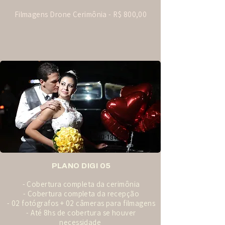
Filmagens Drone Cerimônia - R$ 800,00
PLANO DIGI 05
- Cobertura completa da cerimônia
- Cobertura completa da recepção
- 02 fotógrafos + 02 câmeras para filmagens
- Até 8hs de cobertura se houver
necessidade