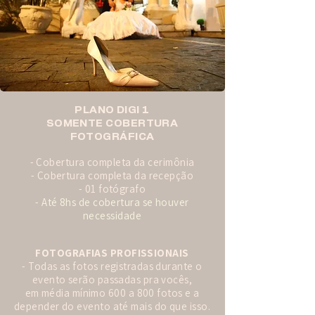
PLANO DIGI 1
SOMENTE COBERTURA
FOTOGRÁFICA
- Cobertura completa da cerimônia
- Cobertura completa da recepção
- 01 fotógrafo
- Até 8hs de cobertura se houver
necessidade
FOTOGRAFIAS PROFISSIONAIS
- Todas as fotos registradas durante o
evento serão passadas pra vocês,
em média mínimo 600 a 800 fotos e a
depender do evento até mais do que isso.