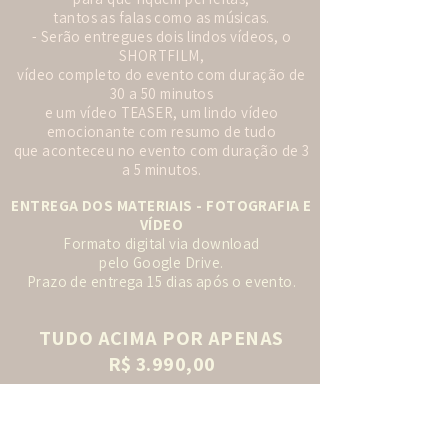
tantos as falas como as músicas.
- Serão entregues dois lindos vídeos, o
SHORTFILM,
vídeo completo do evento com duração de
30 a 50 minutos
e um vídeo TEASER, um lindo vídeo
emocionante com resumo de tudo
que aconteceu no evento com duração de 3
a 5 minutos.
ENTREGA DOS MATERIAIS - FOTOGRAFIA E
VÍDEO
Formato digital via download
pelo Google Drive.
Prazo de entrega 15 dias após o evento.
TUDO ACIMA POR APENAS
R$ 3.990,00
CONTRATAÇÕES ADICIONAIS PARA A
PROPOSTA ACIMA: