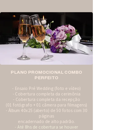
PLANO PROMOCIONAL COMBO
PERFEITO
- Ensaio Pré Wedding (foto e vídeo)
- Cobertura completa da cerimônia
- Cobertura completa da recepção
(01 fotógrafo + 01 câmera para filmagens)
- Álbum 40x25 (aberto) de 50 fotos com 30
páginas
encadernado de alto padrão.
- Até 8hs de cobertura se houver