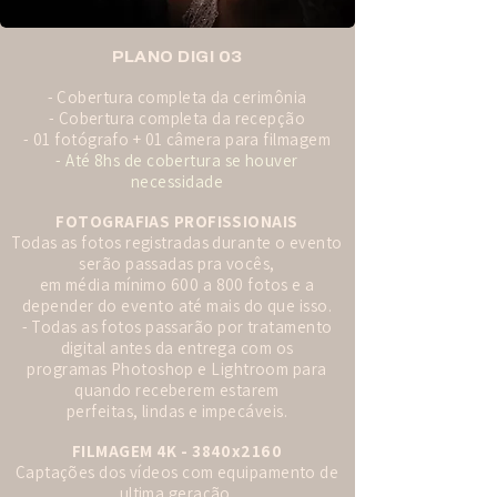
PLANO DIGI 03
- Cobertura completa da cerimônia
- Cobertura completa da recepção
- 01 fotógrafo + 01 câmera para filmagem
- Até 8hs de cobertura se houver
necessidade
FOTOGRAFIAS PROFISSIONAIS
Todas as fotos registradas durante o evento
serão passadas pra vocês,
em média mínimo 600 a 800 fotos e a
depender do evento até mais do que isso.
- Todas as fotos passarão por tratamento
digital antes da entrega com os
programas Photoshop e Lightroom para
quando receberem estarem
perfeitas, lindas e impecáveis.
FILMAGEM 4K - 3840x2160
Captações dos vídeos com equipamento de
ultima geração.