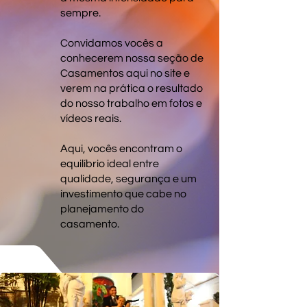
sempre.
Convidamos vocês a
conhecerem nossa seção de
Casamentos aqui no site e
verem na prática o resultado
do nosso trabalho em fotos e
vídeos reais.
Aqui, vocês encontram o
equilíbrio ideal entre
qualidade, segurança e um
investimento que cabe no
planejamento do
casamento.