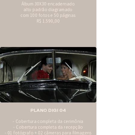
​Álbum 30X30 encadernado
alto padrão diagramado
com 100 fotos e 50 páginas
R$ 1.590,00
PLANO DIGI 04
- Cobertura completa da cerimônia
- Cobertura completa da recepção
- 01 fotógrafo + 02 câmeras para filmagens