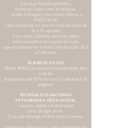
para que fiquem perfeitas,
tantos as falas como as músicas.
- Serão entregues dois lindos vídeos, o
SHORTFILM,
vídeo completo do evento com duração de
30 a 50 minutos
e um vídeo TEASER, um lindo vídeo
emocionante com resumo de tudo
que aconteceu no evento com duração de 3
a 5 minutos.
ÁLBUM DE FOTOS
Álbum 40X25 cm (aberto) encadernado alto
padrão
diagramado de 50 fotos com 15 lâminas e 30
páginas.
ENTREGA DOS MATERIAIS
FOTOGRAFIA E VÍDEO DIGITAL
Formato digital via download
pelo Google Drive.
Prazo de entrega 15 dias após o evento.
Entrega do álbum físico: Após a entrega das