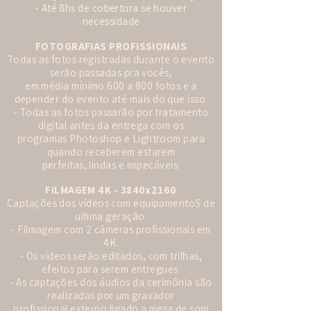
- Até 8hs de cobertura se houver
necessidade
FOTOGRAFIAS PROFISSIONAIS
Todas as fotos registradas durante o evento
serão passadas pra vocês,
em média mínimo 600 a 800 fotos e a
depender do evento até mais do que isso.
- Todas as fotos passarão por tratamento
digital antes da entrega com os
programas Photoshop e Lightroom para
quando receberem estarem
perfeitas, lindas e impecáveis.
FILMAGEM 4K - 3840x2160
Captações dos vídeos com equipamentoS de
ultima geração.
- Filmagem com 2 câmeras profissionais em
4K.
- Os vídeos serão editados, com trilhas,
efeitos para serem entregues.
- As captações dos áudios da cerimônia são
realizadas por um gravador
profissional externo ligado a mesa de som